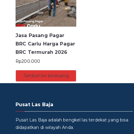
Jasa Pasang Pagar
BRC Cariu Harga Pagar
BRC Termurah 2026
Rp
200.000
Tambah ke keranjang
Pusat Las Baja
Pusat Las Baja adalah bengkel las terdekat yang bisa
didapatkan di wilayah Anda.