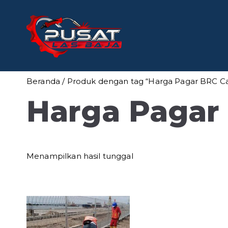
Loncat
ke
konten
Pusat Las
Pusat Bengkel Las Pro
Beranda
/ Produk dengan tag “Harga Pagar BRC Ca
Harga Pagar
Menampilkan hasil tunggal