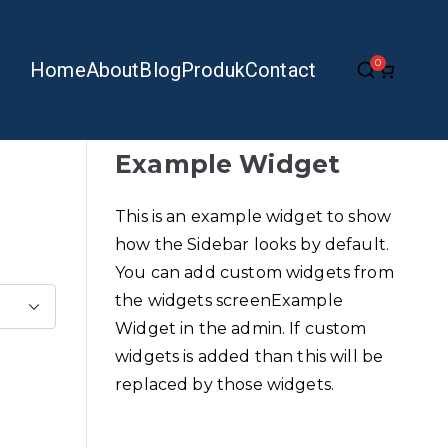
0
Home
About
Blog
Produk
Contact
Example Widget
This is an example widget to show
how the Sidebar looks by default.
You can add custom widgets from
the widgets screenExample
Widget in the admin. If custom
widgets is added than this will be
replaced by those widgets.