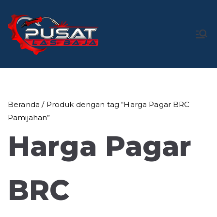
Loncat
ke
konten
Pusat Las
Pusat Bengkel Las Profesional di Indonesia
Baja
Beranda
/ Produk dengan tag “Harga Pagar BRC
Pamijahan”
Harga Pagar
BRC