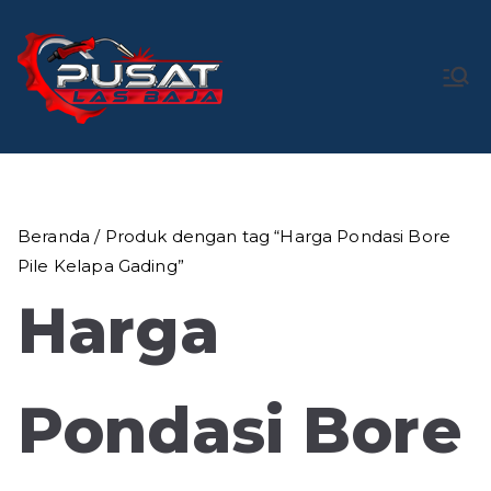
Loncat
ke
konten
Pusat Las
Pusat Bengkel Las Profesional di Indonesia
Baja
Beranda
/ Produk dengan tag “Harga Pondasi Bore
Pile Kelapa Gading”
Harga
Pondasi Bore