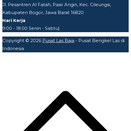
Jl. Pesantren Al Fatah, Pasir Angin, Kec. Cileungsi,
Kabupaten Bogor, Jawa Barat 16820
Hari Kerja
9:00 - 18:00 Senin - Sabtu)
Copyright © 2026
Pusat Las Baja
- Pusat Bengkel Las di
Indonesia
A