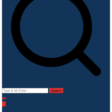
Search
for: