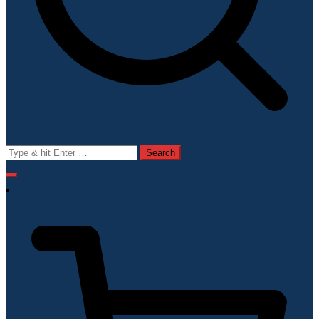
Search
for: