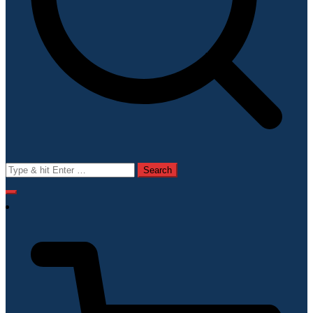
Search
for: