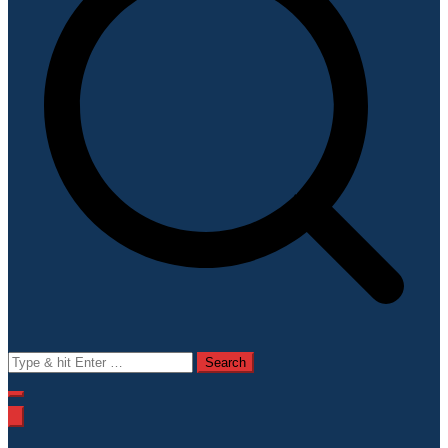
Search
for: