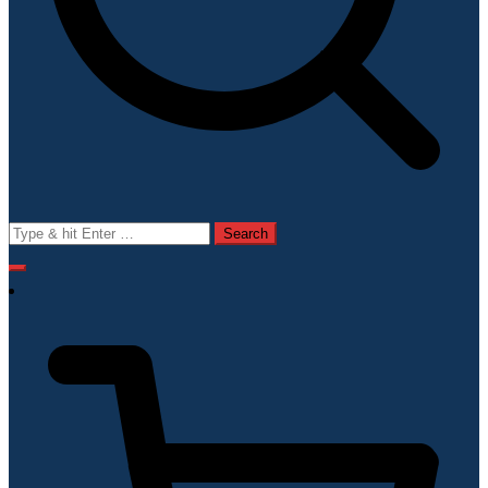
Search
for: