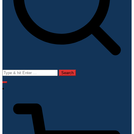
Search
for: