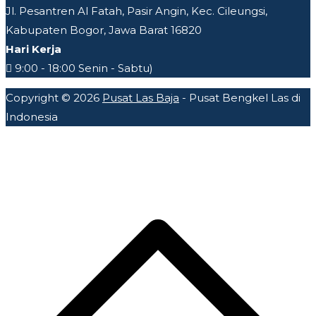
Jl. Pesantren Al Fatah, Pasir Angin, Kec. Cileungsi,
Kabupaten Bogor, Jawa Barat 16820
Hari Kerja
9:00 - 18:00 Senin - Sabtu)
Copyright © 2026
Pusat Las Baja
- Pusat Bengkel Las di
Indonesia
A