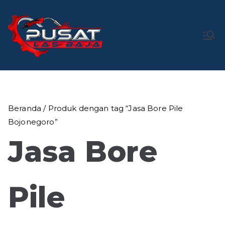
Loncat
ke
konten
Pusat Las
Pusat Bengkel Las Profesional di Indonesia
Baja
Beranda
/ Produk dengan tag “Jasa Bore Pile
Bojonegoro”
Jasa Bore
Pile