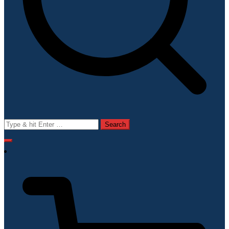
Search
for: