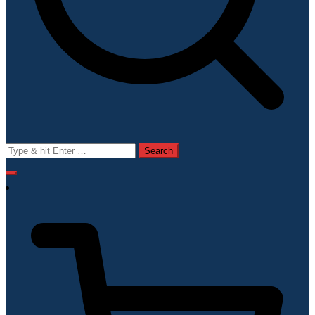
Search
for: