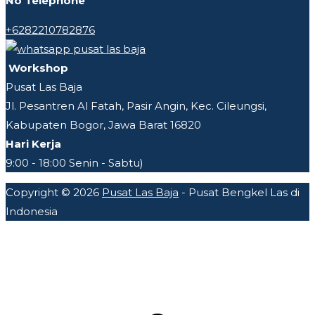
No Telephone
+6282210782876
Workshop
Pusat Las Baja
Jl. Pesantren Al Fatah, Pasir Angin, Kec. Cileungsi,
Kabupaten Bogor, Jawa Barat 16820
Hari Kerja
9:00 - 18:00 Senin - Sabtu)
Copyright © 2026
Pusat Las Baja
- Pusat Bengkel Las di
Indonesia
A