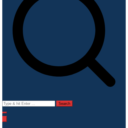
Search
for: