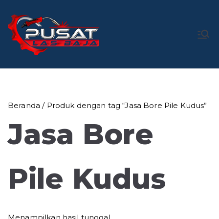
Loncat
ke
konten
Pusat Las
Pusat Bengkel Las Profesional di Indonesia
Baja
Beranda
/ Produk dengan tag “Jasa Bore Pile Kudus”
Jasa Bore
Pile Kudus
Menampilkan hasil tunggal