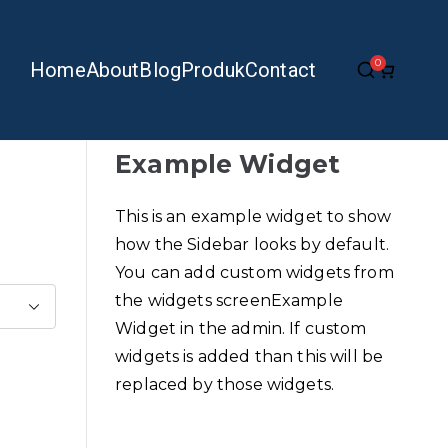
0
Home
About
Blog
Produk
Contact
Example Widget
This is an example widget to show
how the Sidebar looks by default.
You can add custom widgets from
the widgets screenExample
Widget in the admin. If custom
widgets is added than this will be
replaced by those widgets.