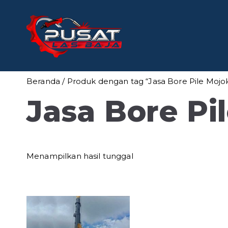
Loncat
ke
konten
Pusat Las
Pusat Bengkel Las Pro
Beranda
/ Produk dengan tag “Jasa Bore Pile Mojo
Jasa Bore Pi
Menampilkan hasil tunggal