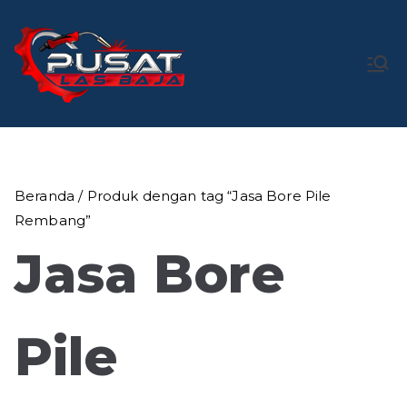
Loncat
ke
konten
Pusat Las
Pusat Bengkel Las Profesional di Indonesia
Baja
Beranda
/ Produk dengan tag “Jasa Bore Pile
Rembang”
Jasa Bore
Pile