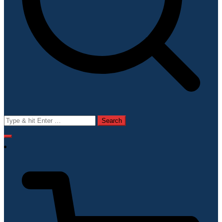
Search
for: