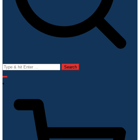
Search
for: