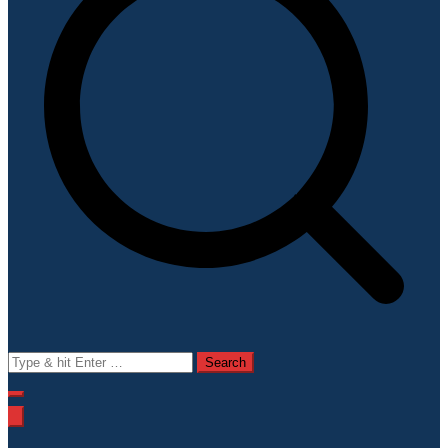
Search
for: