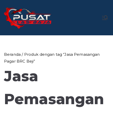
Loncat
ke
konten
Pusat Las
Pusat Bengkel Las Profesional di Indonesia
Baja
Beranda
/ Produk dengan tag “Jasa Pemasangan
Pagar BRC Beji”
Jasa
Pemasangan