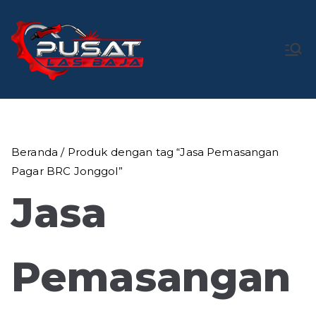
Loncat
ke
konten
Pusat Las
Pusat Bengkel Las Profesional di Indonesia
Baja
Beranda
/ Produk dengan tag “Jasa Pemasangan
Pagar BRC Jonggol”
Jasa
Pemasangan