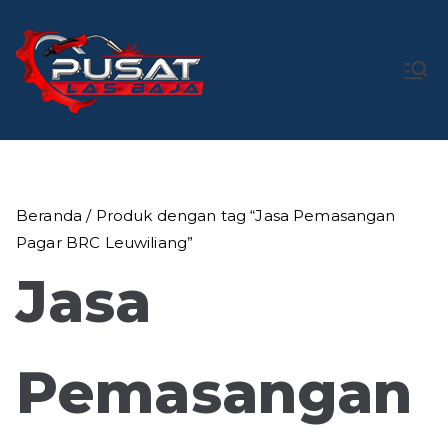
Loncat
ke
konten
Pusat Las
Pusat Bengkel Las Profesional di Indonesia
Baja
Beranda
/ Produk dengan tag “Jasa Pemasangan
Pagar BRC Leuwiliang”
Jasa
Pemasangan