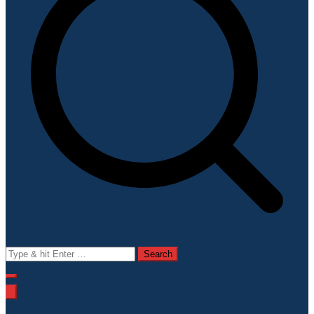
Search
for: