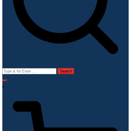
Search
for: