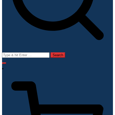
Search
for: