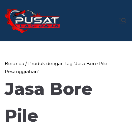
Loncat
ke
konten
Pusat Las
Pusat Bengkel Las Profesional di Indonesia
Baja
Beranda
/ Produk dengan tag “Jasa Bore Pile
Pesanggrahan”
Jasa Bore
Pile