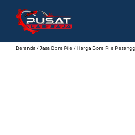
Loncat
ke
konten
Pusat Las
Pusat Bengkel Las Pro
Beranda
/
Jasa Bore Pile
/ Harga Bore Pile Pesang