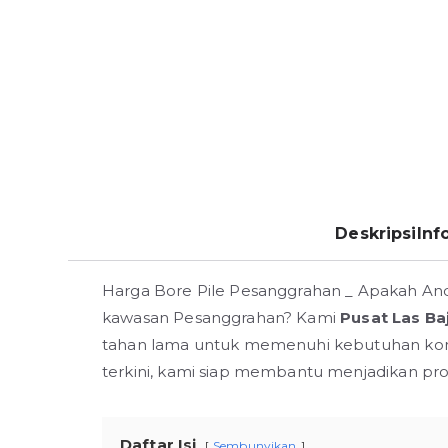
Deskripsi
Inf
Harga Bore Pile Pesanggrahan _ Apakah And
kawasan Pesanggrahan? Kami
Pusat Las Ba
tahan lama untuk memenuhi kebutuhan konst
terkini, kami siap membantu menjadikan proy
Daftar Isi
Sembunyikan