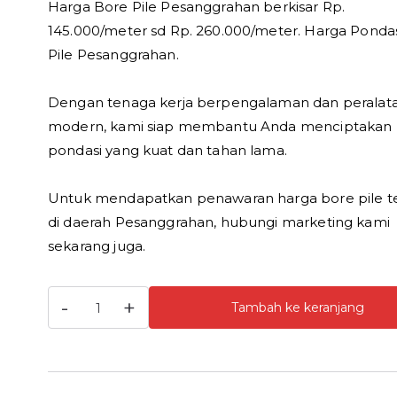
Harga Bore Pile Pesanggrahan berkisar Rp.
145.000/meter sd Rp. 260.000/meter. Harga Ponda
Pile Pesanggrahan.
Dengan tenaga kerja berpengalaman dan peralat
modern, kami siap membantu Anda menciptakan
pondasi yang kuat dan tahan lama.
Untuk mendapatkan penawaran harga bore pile t
di daerah Pesanggrahan, hubungi marketing kami
sekarang juga.
Kuantitas
-
+
Tambah ke keranjang
Harga
Bore
Pile
Pesanggrahan