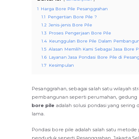
1
Harga Bore Pile Pesanggrahan
1.1
Pengertian Bore Pile ?
1.2
Jenis-jenis Bore Pile
1.3
Proses Pengerjaan Bore Pile
1.4
Keunggulan Bore Pile Dalam Pembangun
1.5
Alasan Memilih Kami Sebagai Jasa Bore P
1.6
Layanan Jasa Pondasi Bore Pile di Pesan
1.7
Kesimpulan
Pesanggrahan, sebagai salah satu wilayah str
pembangunan seperti perumahan, gedung per
bore pile
adalah solusi pondasi yang sering
lama.
Pondasi bore pile adalah salah satu metode
penduduk seperti Pesanggrahan, Jakarta Sel