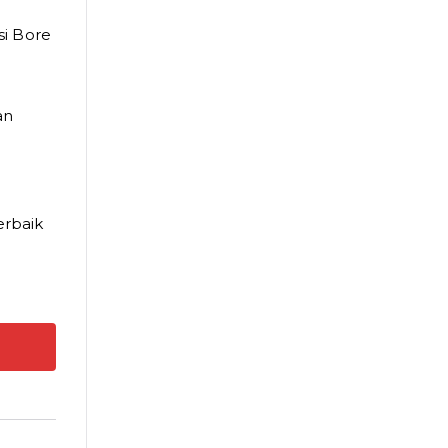
si Bore
an
erbaik