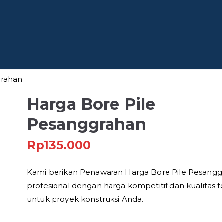
 Baja
fesional di Indonesia
grahan
Harga Bore Pile
Pesanggrahan
Rp
135.000
Kami berikan Penawaran Harga Bore Pile Pesang
profesional dengan harga kompetitif dan kualitas t
untuk proyek konstruksi Anda.