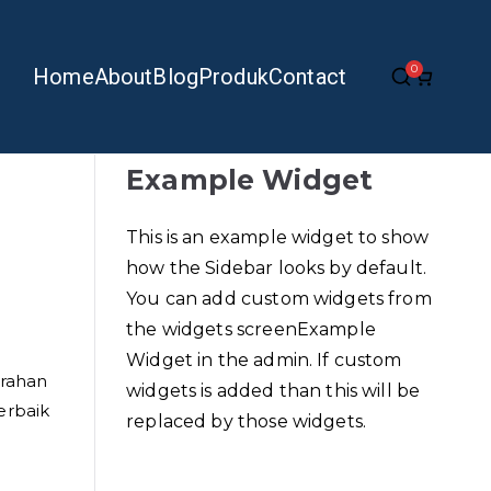
0
Home
About
Blog
Produk
Contact
Example Widget
This is an example widget to show
how the Sidebar looks by default.
You can add custom widgets from
the widgets screenExample
Widget in the admin. If custom
grahan
widgets is added than this will be
erbaik
replaced by those widgets.