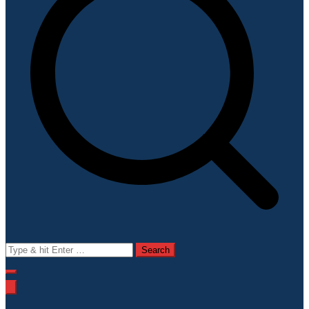
Search
for: