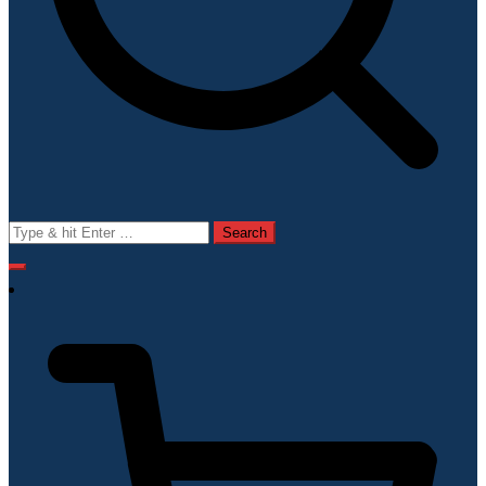
Search
for: