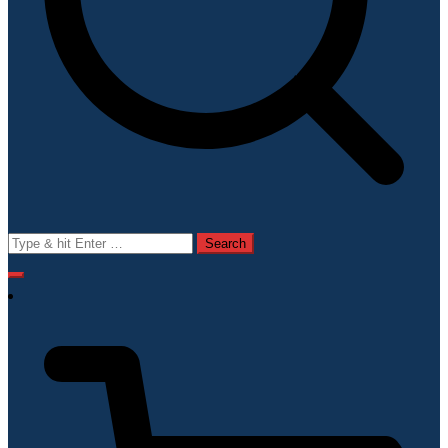
Search
for: