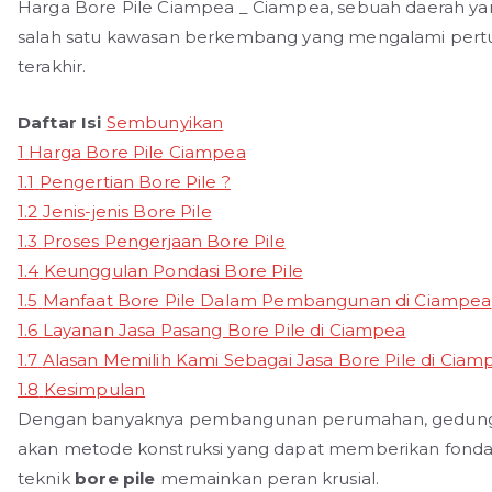
Harga Bore Pile Ciampea _ Ciampea, sebuah daerah yan
salah satu kawasan berkembang yang mengalami per
terakhir.
Daftar Isi
Sembunyikan
1
Harga Bore Pile Ciampea
1.1
Pengertian Bore Pile ?
1.2
Jenis-jenis Bore Pile
1.3
Proses Pengerjaan Bore Pile
1.4
Keunggulan Pondasi Bore Pile
1.5
Manfaat Bore Pile Dalam Pembangunan di Ciampea
1.6
Layanan Jasa Pasang Bore Pile di Ciampea
1.7
Alasan Memilih Kami Sebagai Jasa Bore Pile di Ciam
1.8
Kesimpulan
Dengan banyaknya pembangunan perumahan, gedung kom
akan metode konstruksi yang dapat memberikan fondasi
teknik
bore pile
memainkan peran krusial.