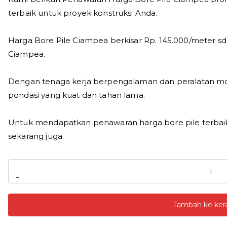
terbaik untuk proyek konstruksi Anda.
Harga Bore Pile Ciampea berkisar Rp. 145.000/meter sd
Ciampea.
Dengan tenaga kerja berpengalaman dan peralatan m
pondasi yang kuat dan tahan lama.
Untuk mendapatkan penawaran harga bore pile terbaik
sekarang juga.
Kuantitas
-
Harga
Bore
Tambah ke ker
Pile
Ciampea