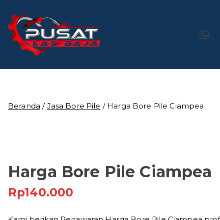
Loncat
ke
konten
Pusat Las
Pusat Bengkel Las Profesional di Indonesia
Baja
Beranda
/
Jasa Bore Pile
/ Harga Bore Pile Ciampea
Harga Bore Pile Ciampea
Rp
140.000
Kami berikan Penawaran Harga Bore Pile Ciampea profe