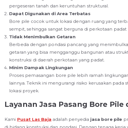
pergeseran tanah dan keruntuhan struktural.
Dapat Digunakan di Area Terbatas
Bore pile cocok untuk lokasi dengan ruang yang terbat
sempit, sehingga sangat berguna di perkotaan padat
Tidak Menimbulkan Getaran
Berbeda dengan pondasi pancang yang menimbulkan 
getaran yang bisa mengganggu bangunan atau struktur
konstruksi di daerah perkotaan yang padat.
Minim Dampak Lingkungan
Proses pemasangan bore pile lebih ramah lingkung
lainnya. Teknik ini mengurangi risiko kerusakan pada 
lokasi proyek.
Layanan Jasa Pasang Bore Pile 
Kami
Pusat Las Baja
adalah penyedia
jasa bore pile
pr
di bidang konstruksi dan pondasi. Dengan tenaga kerj