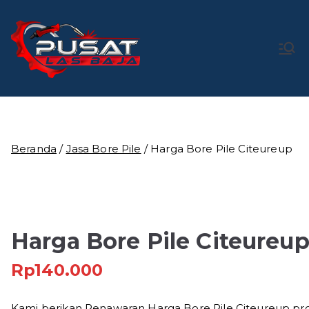
Loncat
ke
konten
Pusat Las
Pusat Bengkel Las Profesional di Indonesia
Baja
Beranda
/
Jasa Bore Pile
/ Harga Bore Pile Citeureup
Harga Bore Pile Citeureu
Rp
140.000
Kami berikan Penawaran Harga Bore Pile Citeureup prof