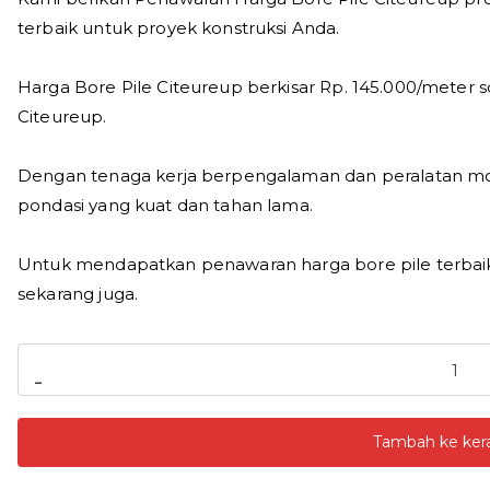
terbaik untuk proyek konstruksi Anda.
Harga Bore Pile Citeureup berkisar Rp. 145.000/meter s
Citeureup.
Dengan tenaga kerja berpengalaman dan peralatan m
pondasi yang kuat dan tahan lama.
Untuk mendapatkan penawaran harga bore pile terbaik
sekarang juga.
Kuantitas
-
Harga
Bore
Tambah ke ker
Pile
Citeureup