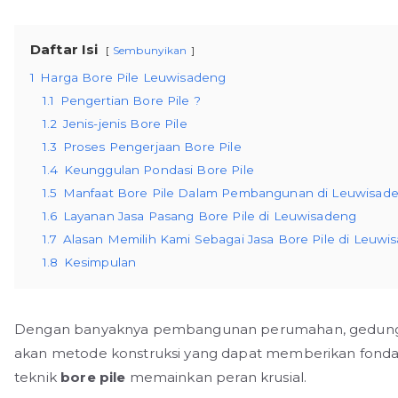
Daftar Isi
Sembunyikan
1
Harga Bore Pile Leuwisadeng
1.1
Pengertian Bore Pile ?
1.2
Jenis-jenis Bore Pile
1.3
Proses Pengerjaan Bore Pile
1.4
Keunggulan Pondasi Bore Pile
1.5
Manfaat Bore Pile Dalam Pembangunan di Leuwisad
1.6
Layanan Jasa Pasang Bore Pile di Leuwisadeng
1.7
Alasan Memilih Kami Sebagai Jasa Bore Pile di Leuwi
1.8
Kesimpulan
Dengan banyaknya pembangunan perumahan, gedung kom
akan metode konstruksi yang dapat memberikan fondasi
teknik
bore pile
memainkan peran krusial.