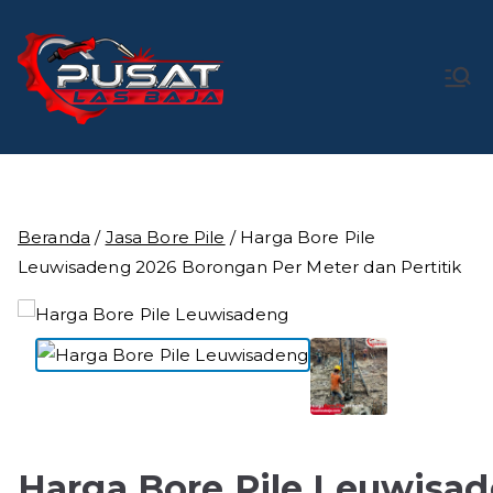
Loncat
ke
konten
Pusat Las
Pusat Bengkel Las Profesional di Indonesia
Baja
Beranda
/
Jasa Bore Pile
/ Harga Bore Pile
Leuwisadeng 2026 Borongan Per Meter dan Pertitik
Harga Bore Pile Leuwisa