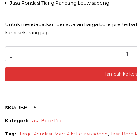
Jasa Pondasi Tiang Pancang Leuwisadeng
Untuk mendapatkan penawaran harga bore pile terbaik
kami sekarang juga.
Kuantitas
-
Harga
Bore
Tambah ke ker
Pile
Leuwisadeng
2026
Borongan
SKU:
JBB005
Per
Meter
Kategori:
Jasa Bore Pile
dan
Pertitik
Tag:
Harga Pondasi Bore Pile Leuwisadeng
,
Jasa Bore 