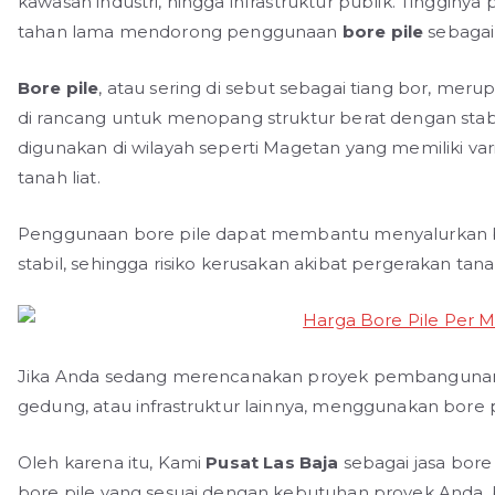
kawasan industri, hingga infrastruktur publik. Tinggin
tahan lama mendorong penggunaan
bore pile
sebagai 
Bore pile
, atau sering di sebut sebagai tiang bor, m
di rancang untuk menopang struktur berat dengan stabilit
digunakan di wilayah seperti Magetan yang memiliki varia
tanah liat.
Penggunaan bore pile dapat membantu menyalurkan b
stabil, sehingga risiko kerusakan akibat pergerakan tan
Jika Anda sedang merencanakan proyek pembangunan d
gedung, atau infrastruktur lainnya, menggunakan bore p
Oleh karena itu, Kami
Pusat Las Baja
sebagai jasa bore
bore pile yang sesuai dengan kebutuhan proyek Anda,