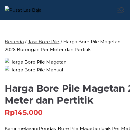
Loncat
ke
Pusat Las
Pusat Bengkel Las Profesional di Indonesia
konten
Baja
Beranda
/
Jasa Bore Pile
/ Harga Bore Pile Magetan
2026 Borongan Per Meter dan Pertitik
Harga Bore Pile Magetan
Meter dan Pertitik
Rp
145.000
Kami melayani Pondasi Bore Pile Magetan baik Per Met