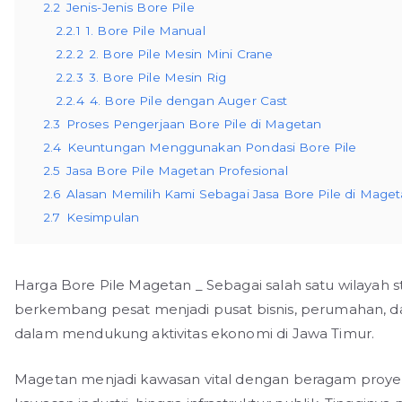
2.2
Jenis-Jenis Bore Pile
2.2.1
1. Bore Pile Manual
2.2.2
2. Bore Pile Mesin Mini Crane
2.2.3
3. Bore Pile Mesin Rig
2.2.4
4. Bore Pile dengan Auger Cast
2.3
Proses Pengerjaan Bore Pile di Magetan
2.4
Keuntungan Menggunakan Pondasi Bore Pile
2.5
Jasa Bore Pile Magetan Profesional
2.6
Alasan Memilih Kami Sebagai Jasa Bore Pile di Mage
2.7
Kesimpulan
Harga Bore Pile Magetan _ Sebagai salah satu wilayah s
berkembang pesat menjadi pusat bisnis, perumahan, dan
dalam mendukung aktivitas ekonomi di Jawa Timur.
Magetan menjadi kawasan vital dengan beragam proye