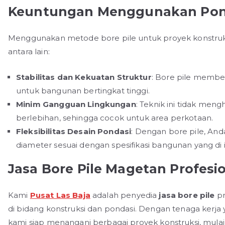
Keuntungan Menggunakan Pond
Menggunakan metode bore pile untuk proyek konstruks
antara lain:
Stabilitas dan Kekuatan Struktur
: Bore pile membe
untuk bangunan bertingkat tinggi.
Minim Gangguan Lingkungan
: Teknik ini tidak men
berlebihan, sehingga cocok untuk area perkotaan.
Fleksibilitas Desain Pondasi
: Dengan bore pile, A
diameter sesuai dengan spesifikasi bangunan yang di 
Jasa Bore Pile Magetan Profesi
Kami
Pusat Las Baja
adalah penyedia
jasa bore pile
pr
di bidang konstruksi dan pondasi. Dengan tenaga kerj
kami siap menangani berbagai proyek konstruksi, mulai