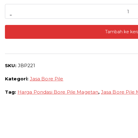
Kuantitas
-
Harga
Bore
Tambah ke ker
Pile
Magetan
2026
Borongan
SKU:
JBP221
Per
Meter
Kategori:
Jasa Bore Pile
dan
Pertitik
Tag:
Harga Pondasi Bore Pile Magetan
,
Jasa Bore Pile