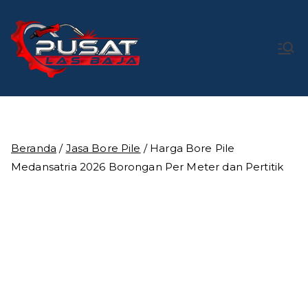
Loncat
ke
konten
Pusat Las
Pusat Bengkel Las Profesional di Indonesia
Baja
Beranda
/
Jasa Bore Pile
/ Harga Bore Pile
Medansatria 2026 Borongan Per Meter dan Pertitik