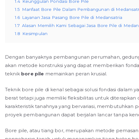
1.4
Keunggulan Pondasi Bore Pile
1.5
Manfaat Bore Pile Dalam Pembangunan di Medansatr
1.6
Layanan Jasa Pasang Bore Pile di Medansatria
1.7
Alasan Memilih Kami Sebagai Jasa Bore Pile di Medans
1.8
Kesimpulan
Dengan banyaknya pembangunan perumahan, gedung kom
akan metode konstruksi yang dapat memberikan fondasi
teknik
bore pile
memainkan peran krusial.
Teknik bore pile di kenal sebagai solusi fondasi dal
berat tetapi juga memiliki fleksibilitas untuk diterapkan
karakteristik tanahnya yang bervariasi, membutuhkan p
proyek pembangunan dapat berjalan lancar tanpa kend
Bore pile, atau tiang bor, merupakan metode pemasan
pengeboran tanah untuk menanamkan tiang beton bertu