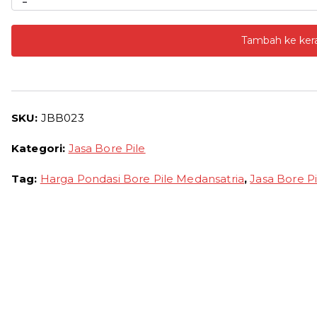
-
Harga
Bore
Tambah ke ker
Pile
Medansatria
2026
Borongan
SKU:
JBB023
Per
Meter
Kategori:
Jasa Bore Pile
dan
Pertitik
Tag:
Harga Pondasi Bore Pile Medansatria
,
Jasa Bore P