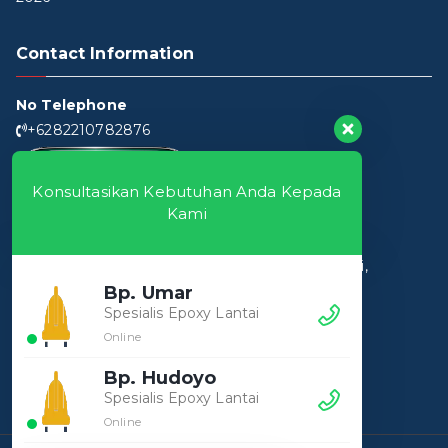
Contact Information
No Telephone
+6282210782876
Konsultasikan Kebutuhan Anda Kepada
Kami
Workshop
Pusat Las Baja
Jl. Pesantren Al Fatah, Pasir Angin, Kec. Cileungsi,
Kabupaten Bogor, Jawa Barat 16820
Bp. Umar
Spesialis Epoxy Lantai
Hari Kerja
Online
9:00 - 18:00 Senin - Sabtu)
Bp. Hudoyo
Spesialis Epoxy Lantai
Online