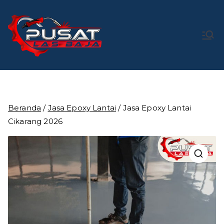
Loncat
ke
konten
Pusat Las
Pusat Bengkel Las Profesional di Indonesia
Baja
Beranda
/
Jasa Epoxy Lantai
/ Jasa Epoxy Lantai
Cikarang 2026