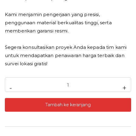
Kami menjamin pengerjaan yang presisi,
penggunaan material berkualitas tinggi, serta
memberikan garansi resmi.
Segera konsultasikan proyek Anda kepada tim kami
untuk mendapatkan penawaran harga terbaik dan
survei lokasi gratis!
Kuantitas
-
+
Jasa
Epoxy
Tambah ke keranjang
Lantai
Cikarang
2026