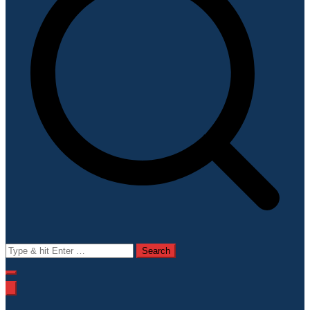
Search
for: