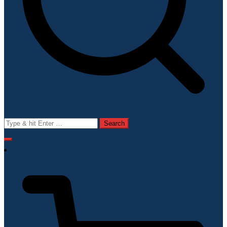
Search
for: