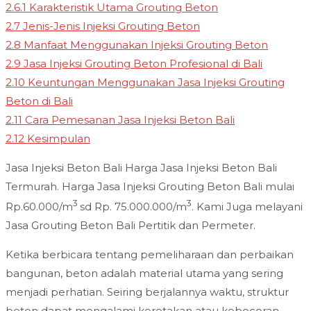
2.6.1
Karakteristik Utama Grouting Beton
2.7
Jenis-Jenis Injeksi Grouting Beton
2.8
Manfaat Menggunakan Injeksi Grouting Beton
2.9
Jasa Injeksi Grouting Beton Profesional di Bali
2.10
Keuntungan Menggunakan Jasa Injeksi Grouting
Beton di Bali
2.11
Cara Pemesanan Jasa Injeksi Beton Bali
2.12
Kesimpulan
Jasa Injeksi Beton Bali Harga Jasa Injeksi Beton Bali
Termurah. Harga Jasa Injeksi Grouting Beton Bali mulai
3
3
Rp.60.000/m
sd Rp. 75.000.000/m
. Kami Juga melayani
Jasa Grouting Beton Bali Pertitik dan Permeter.
Ketika berbicara tentang pemeliharaan dan perbaikan
bangunan, beton adalah material utama yang sering
menjadi perhatian. Seiring berjalannya waktu, struktur
beton dapat mengalami keretakan atau kebocoran