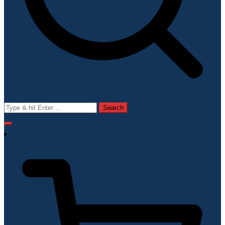
Search
for: