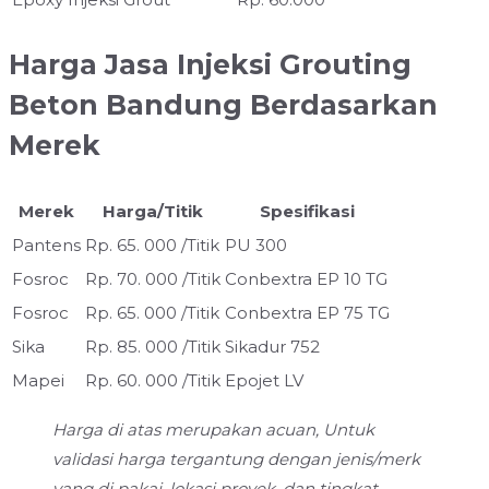
Harga Jasa Injeksi Grouting
Beton Bandung Berdasarkan
Merek
Merek
Harga/Titik
Spesifikasi
Pantens
Rp. 65. 000 /Titik
PU 300
Fosroc
Rp. 70. 000 /Titik
Conbextra EP 10 TG
Fosroc
Rp. 65. 000 /Titik
Conbextra EP 75 TG
Sika
Rp. 85. 000 /Titik
Sikadur 752
Mapei
Rp. 60. 000 /Titik
Epojet LV
Harga di atas merupakan acuan, Untuk
validasi harga tergantung dengan jenis/merk
yang di pakai, lokasi proyek, dan tingkat