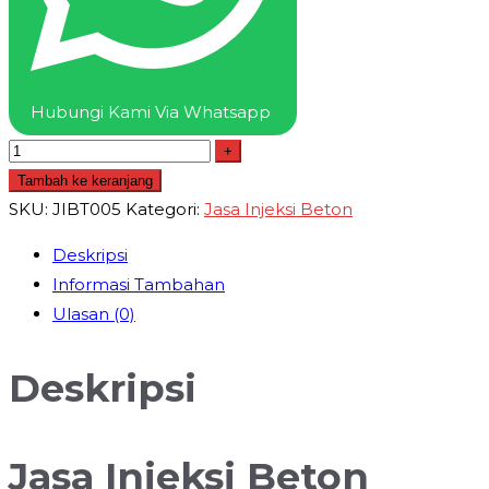
Grouting
Beton
Termurah
Hubungi Kami Via Whatsapp
+
Tambah ke keranjang
SKU:
JIBT005
Kategori:
Jasa Injeksi Beton
Deskripsi
Informasi Tambahan
Ulasan (0)
Deskripsi
Jasa Injeksi Beton