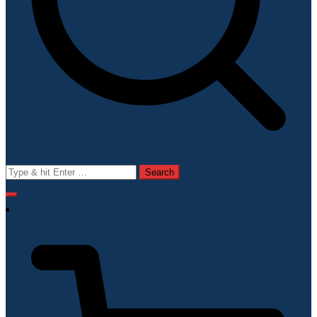
Search
for: