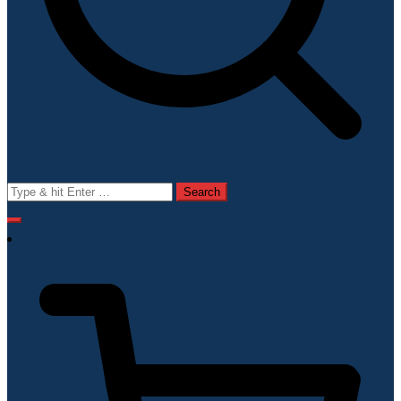
Search
for: