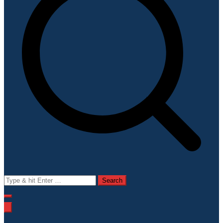
Search
for: