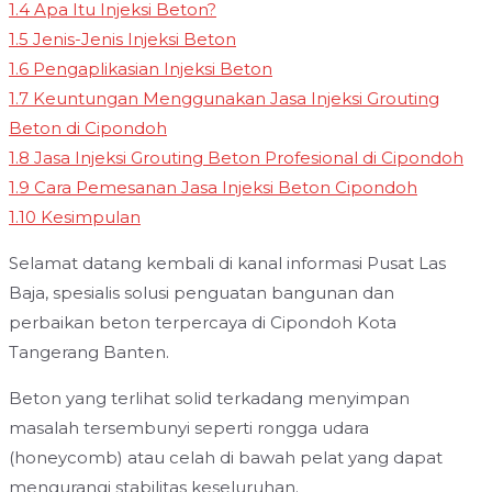
1.4
Apa Itu Injeksi Beton?
1.5
Jenis-Jenis Injeksi Beton
1.6
Pengaplikasian Injeksi Beton
1.7
Keuntungan Menggunakan Jasa Injeksi Grouting
Beton di Cipondoh
1.8
Jasa Injeksi Grouting Beton Profesional di Cipondoh
1.9
Cara Pemesanan Jasa Injeksi Beton Cipondoh
1.10
Kesimpulan
Selamat datang kembali di kanal informasi Pusat Las
Baja, spesialis solusi penguatan bangunan dan
perbaikan beton terpercaya di Cipondoh Kota
Tangerang Banten.
Beton yang terlihat solid terkadang menyimpan
masalah tersembunyi seperti rongga udara
(honeycomb) atau celah di bawah pelat yang dapat
mengurangi stabilitas keseluruhan.