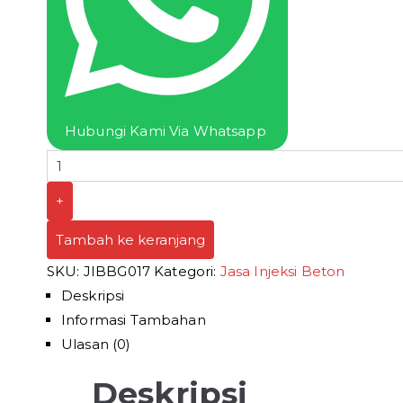
Jasa
Grouting
Beton
Termurah
Hubungi Kami Via Whatsapp
+
Tambah ke keranjang
SKU:
JIBBG017
Kategori:
Jasa Injeksi Beton
Deskripsi
Informasi Tambahan
Ulasan (0)
Deskripsi