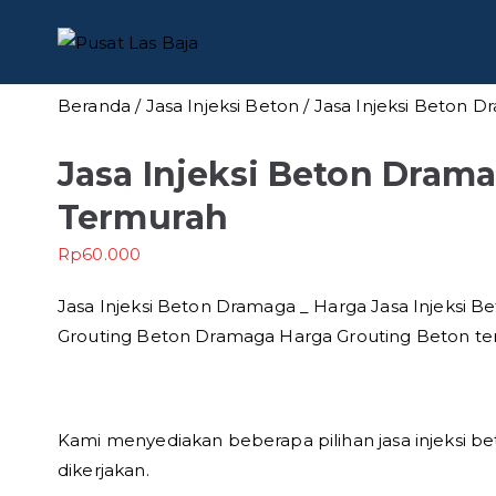
Loncat
ke
Pusat Las
Pusat Bengkel Las Pro
konten
Beranda
/
Jasa Injeksi Beton
/ Jasa Injeksi Beton 
Jasa Injeksi Beton Dram
Termurah
Rp
60.000
Jasa Injeksi Beton Dramaga _ Harga Jasa Injeksi 
Grouting Beton Dramaga Harga Grouting Beton te
Kami menyediakan beberapa pilihan jasa injeksi be
dikerjakan.