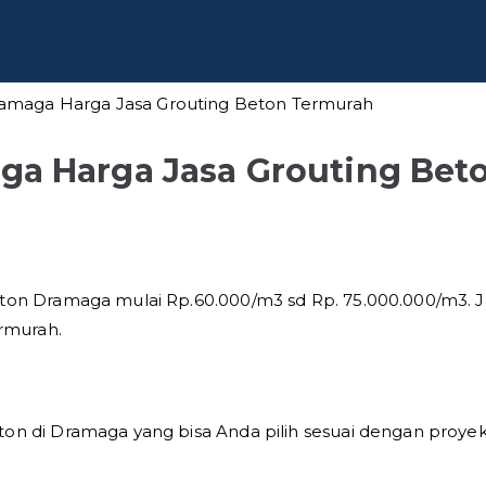
 Baja
fesional di Indonesia
Dramaga Harga Jasa Grouting Beton Termurah
aga Harga Jasa Grouting Bet
Beton Dramaga mulai Rp.60.000/m3 sd Rp. 75.000.000/m3. J
rmurah.
ton di Dramaga yang bisa Anda pilih sesuai dengan proye