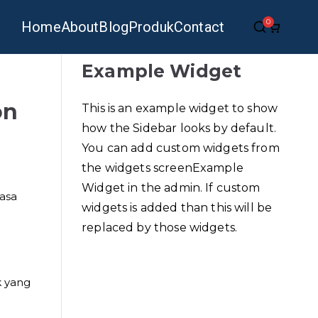
0
Home
About
Blog
Produk
Contact
Example Widget
on
This is an example widget to show
how the Sidebar looks by default.
You can add custom widgets from
the widgets screenExample
Widget in the admin. If custom
asa
widgets is added than this will be
replaced by those widgets.
k yang