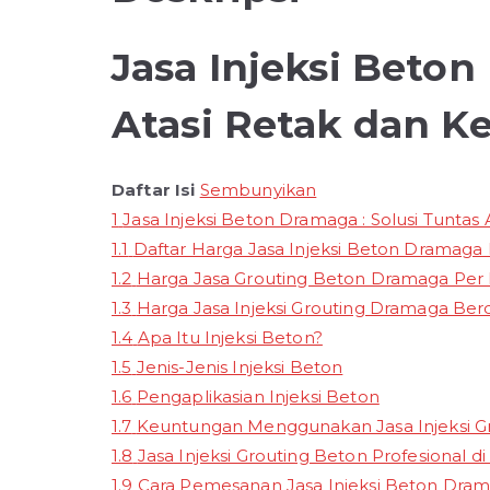
Jasa Injeksi Beton
Atasi Retak dan K
Daftar Isi
Sembunyikan
1
Jasa Injeksi Beton Dramaga : Solusi Tuntas
1.1
Daftar Harga Jasa Injeksi Beton Dramaga
1.2
Harga Jasa Grouting Beton Dramaga Per
1.3
Harga Jasa Injeksi Grouting Dramaga Be
1.4
Apa Itu Injeksi Beton?
1.5
Jenis-Jenis Injeksi Beton
1.6
Pengaplikasian Injeksi Beton
1.7
Keuntungan Menggunakan Jasa Injeksi G
1.8
Jasa Injeksi Grouting Beton Profesional 
1.9
Cara Pemesanan Jasa Injeksi Beton Dra