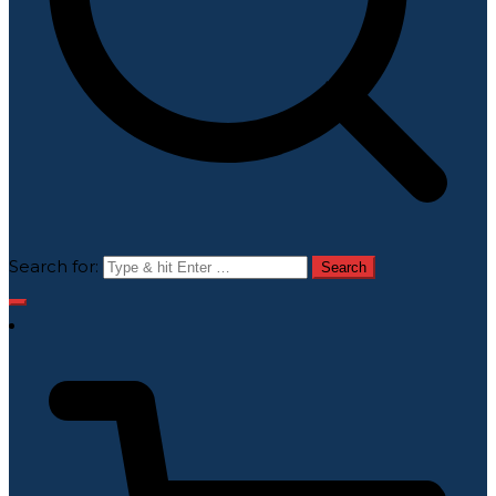
Search for: