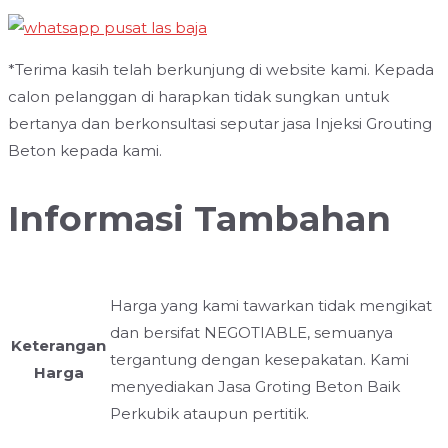
*Terima kasih telah berkunjung di website kami. Kepada
calon pelanggan di harapkan tidak sungkan untuk
bertanya dan berkonsultasi seputar jasa Injeksi Grouting
Beton kepada kami.
Informasi Tambahan
Harga yang kami tawarkan tidak mengikat
dan bersifat NEGOTIABLE, semuanya
Keterangan
tergantung dengan kesepakatan. Kami
Harga
menyediakan Jasa Groting Beton Baik
Perkubik ataupun pertitik.