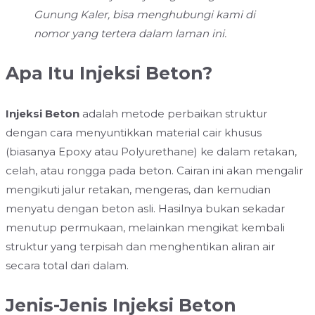
Gunung Kaler, bisa menghubungi kami di
nomor yang tertera dalam laman ini.
Apa Itu Injeksi Beton?
Injeksi Beton
adalah metode perbaikan struktur
dengan cara menyuntikkan material cair khusus
(biasanya Epoxy atau Polyurethane) ke dalam retakan,
celah, atau rongga pada beton. Cairan ini akan mengalir
mengikuti jalur retakan, mengeras, dan kemudian
menyatu dengan beton asli. Hasilnya bukan sekadar
menutup permukaan, melainkan mengikat kembali
struktur yang terpisah dan menghentikan aliran air
secara total dari dalam.
Jenis-Jenis Injeksi Beton