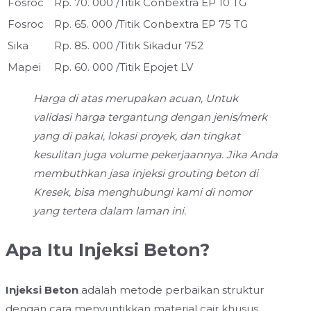
Fosroc
Rp. 70. 000 /Titik
Conbextra EP 10 TG
Fosroc
Rp. 65. 000 /Titik
Conbextra EP 75 TG
Sika
Rp. 85. 000 /Titik
Sikadur 752
Mapei
Rp. 60. 000 /Titik
Epojet LV
Harga di atas merupakan acuan, Untuk
validasi harga tergantung dengan jenis/merk
yang di pakai, lokasi proyek, dan tingkat
kesulitan juga volume pekerjaannya. Jika Anda
membuthkan jasa injeksi grouting beton di
Kresek, bisa menghubungi kami di nomor
yang tertera dalam laman ini.
Apa Itu Injeksi Beton?
Injeksi Beton
adalah metode perbaikan struktur
dengan cara menyuntikkan material cair khusus