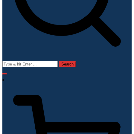
Search
for: