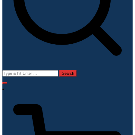
Search
for: