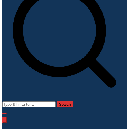
Search
for: