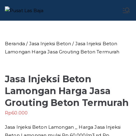
Loncat
ke
Pusat Las
Pusat Bengkel Las Profesional di Indonesia
konten
Baja
Beranda
/
Jasa Injeksi Beton
/ Jasa Injeksi Beton
Lamongan Harga Jasa Grouting Beton Termurah
Jasa Injeksi Beton
Lamongan Harga Jasa
Grouting Beton Termurah
Rp
60.000
Jasa Injeksi Beton Lamongan _ Harga Jasa Injeksi
Beton Lamongan mulai Rp.60.000/m3 sd Rp.