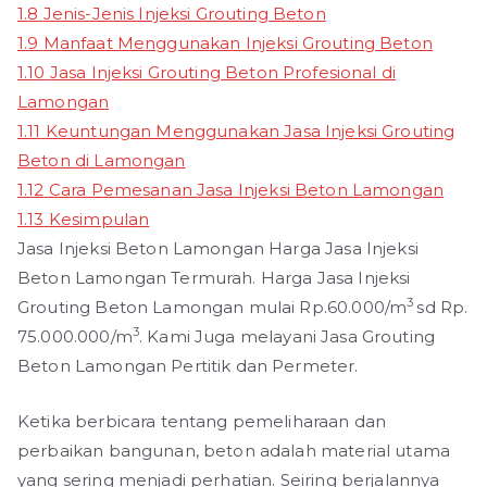
1.8
Jenis-Jenis Injeksi Grouting Beton
1.9
Manfaat Menggunakan Injeksi Grouting Beton
1.10
Jasa Injeksi Grouting Beton Profesional di
Lamongan
1.11
Keuntungan Menggunakan Jasa Injeksi Grouting
Beton di Lamongan
1.12
Cara Pemesanan Jasa Injeksi Beton Lamongan
1.13
Kesimpulan
Jasa Injeksi Beton Lamongan Harga Jasa Injeksi
Beton Lamongan Termurah. Harga Jasa Injeksi
3
Grouting Beton Lamongan mulai Rp.60.000/m
sd Rp.
3
75.000.000/m
. Kami Juga melayani Jasa Grouting
Beton Lamongan Pertitik dan Permeter.
Ketika berbicara tentang pemeliharaan dan
perbaikan bangunan, beton adalah material utama
yang sering menjadi perhatian. Seiring berjalannya