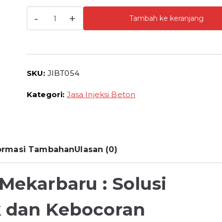
Kuantitas
-
+
Tambah ke keranjang
Jasa
Injeksi
Beton
Mekarbaru
SKU:
JIBT054
Harga
Jasa
Kategori:
Jasa Injeksi Beton
Grouting
Beton
Termurah
ormasi Tambahan
Ulasan (0)
 Mekarbaru : Solusi
k dan Kebocoran