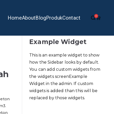
0
Home
About
Blog
Produk
Contact
Example Widget
This is an example widget to show
how the Sidebar looks by default.
You can add custom widgets from
ah
the widgets screenExample
Widget in the admin. If custom
widgets is added than this will be
replaced by those widgets.
Beton
m3.
eton