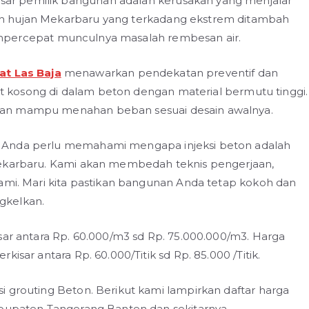
r pemilik bangunan adalah kerusakan yang menjalar
h hujan Mekarbaru yang terkadang ekstrem ditambah
i mempercepat munculnya masalah rembesan air.
at Las Baja
menawarkan pendekatan preventif dan
dut kosong di dalam beton dengan material bermutu tinggi.
dan mampu menahan beban sesuai desain awalnya.
 Anda perlu memahami mengapa injeksi beton adalah
Mekarbaru. Kami akan membedah teknis pengerjaan,
kami. Mari kita pastikan bangunan Anda tetap kokoh dan
gkelkan.
sar antara Rp. 60.000/m3 sd Rp. 75.000.000/m3. Harga
isar antara Rp. 60.000/Titik sd Rp. 85.000 /Titik.
i grouting Beton. Berikut kami lampirkan daftar harga
abupaten Tangerang Banten dan sekitarnya.