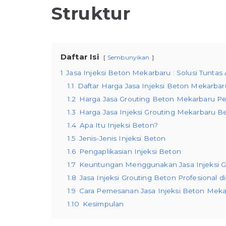
Struktur
Daftar Isi
Sembunyikan
1
Jasa Injeksi Beton Mekarbaru : Solusi Tuntas
1.1
Daftar Harga Jasa Injeksi Beton Mekarba
1.2
Harga Jasa Grouting Beton Mekarbaru Pe
1.3
Harga Jasa Injeksi Grouting Mekarbaru 
1.4
Apa Itu Injeksi Beton?
1.5
Jenis-Jenis Injeksi Beton
1.6
Pengaplikasian Injeksi Beton
1.7
Keuntungan Menggunakan Jasa Injeksi G
1.8
Jasa Injeksi Grouting Beton Profesional 
1.9
Cara Pemesanan Jasa Injeksi Beton Meka
1.10
Kesimpulan