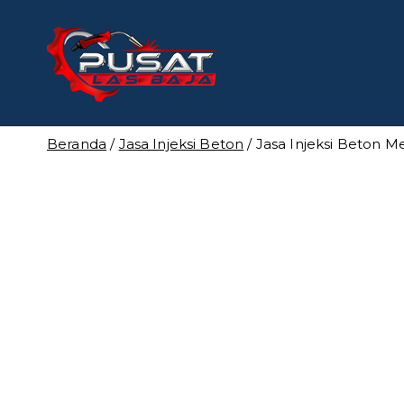
Loncat
ke
konten
Pusat Las
Pusat Bengkel Las Pro
Beranda
/
Jasa Injeksi Beton
/ Jasa Injeksi Beton 