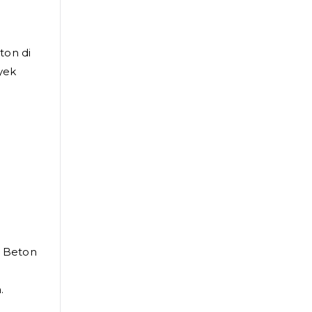
ton di
yek
i Beton
.