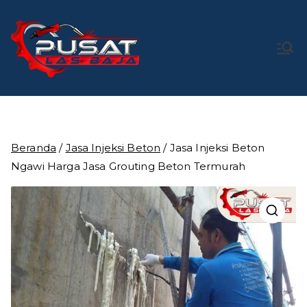
Loncat
ke
konten
Pusat Las
Pusat Bengkel Las Profesional di Indonesia
Baja
Beranda
/
Jasa Injeksi Beton
/ Jasa Injeksi Beton
Ngawi Harga Jasa Grouting Beton Termurah