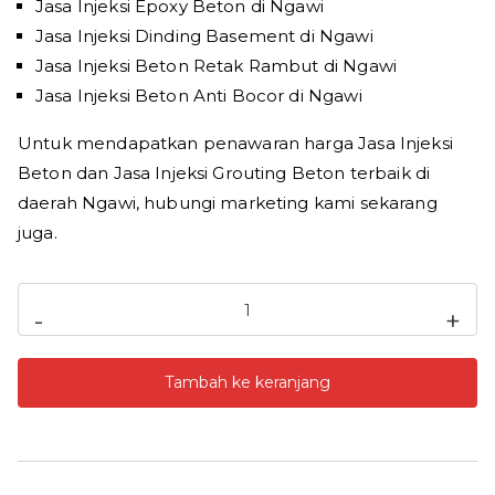
Jasa Injeksi Epoxy Beton di Ngawi
Jasa Injeksi Dinding Basement di Ngawi
Jasa Injeksi Beton Retak Rambut di Ngawi
Jasa Injeksi Beton Anti Bocor di Ngawi
Untuk mendapatkan penawaran harga Jasa Injeksi
Beton dan Jasa Injeksi Grouting Beton terbaik di
daerah Ngawi, hubungi marketing kami sekarang
juga.
Kuantitas
-
+
Jasa
Injeksi
Tambah ke keranjang
Beton
Ngawi
Harga
Jasa