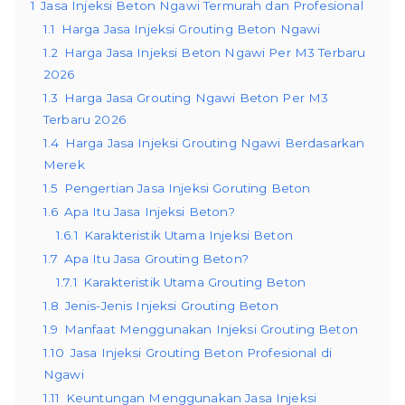
1
Jasa Injeksi Beton Ngawi Termurah dan Profesional
1.1
Harga Jasa Injeksi Grouting Beton Ngawi
1.2
Harga Jasa Injeksi Beton Ngawi Per M3 Terbaru
2026
1.3
Harga Jasa Grouting Ngawi Beton Per M3
Terbaru 2026
1.4
Harga Jasa Injeksi Grouting Ngawi Berdasarkan
Merek
1.5
Pengertian Jasa Injeksi Goruting Beton
1.6
Apa Itu Jasa Injeksi Beton?
1.6.1
Karakteristik Utama Injeksi Beton
1.7
Apa Itu Jasa Grouting Beton?
1.7.1
Karakteristik Utama Grouting Beton
1.8
Jenis-Jenis Injeksi Grouting Beton
1.9
Manfaat Menggunakan Injeksi Grouting Beton
1.10
Jasa Injeksi Grouting Beton Profesional di
Ngawi
1.11
Keuntungan Menggunakan Jasa Injeksi