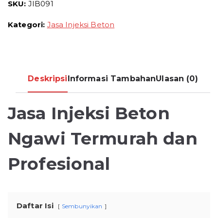
SKU:
JIB091
Grouting
Beton
Kategori:
Jasa Injeksi Beton
Termurah
Deskripsi
Informasi Tambahan
Ulasan (0)
Jasa Injeksi Beton
Ngawi Termurah dan
Profesional
Daftar Isi
Sembunyikan