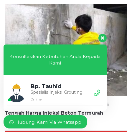
Konsultasikan Kebutuhan Anda Kepada
Kami
Bp. Tauhid
Spesialis Injeksi Grouting
Online
Jasa Injeksi Grouting Beton Hulu Sungai
Tengah Harga Injeksi Beton Termurah
Rp
60.000
Hubungi Kami Via Whatsapp