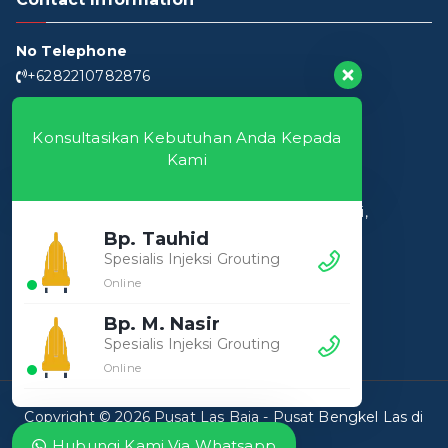
No Telephone
+6282210782876
Konsultasikan Kebutuhan Anda Kepada
Kami
Workshop
Pusat Las Baja
Jl. Pesantren Al Fatah, Pasir Angin, Kec. Cileungsi,
Kabupaten Bogor, Jawa Barat 16820
Bp. Tauhid
Spesialis Injeksi Grouting
Hari Kerja
Online
9:00 - 18:00 Senin - Sabtu)
Bp. M. Nasir
Spesialis Injeksi Grouting
Online
Copyright © 2026
Pusat Las Baja
- Pusat Bengkel Las di
Indonesia
Hubungi Kami Via Whatsapp