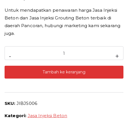
Untuk mendapatkan penawaran harga Jasa Injeksi
Beton dan Jasa Injeksi Grouting Beton terbaik di
daerah Pancoran, hubungi marketing kami sekarang
juga.
Kuantitas
-
+
Jasa
Injeksi
Tambah ke keranjang
Beton
Pancoran
Harga
Jasa
SKU:
JIBJS006
Grouting
Beton
Kategori:
Jasa Injeksi Beton
Termurah