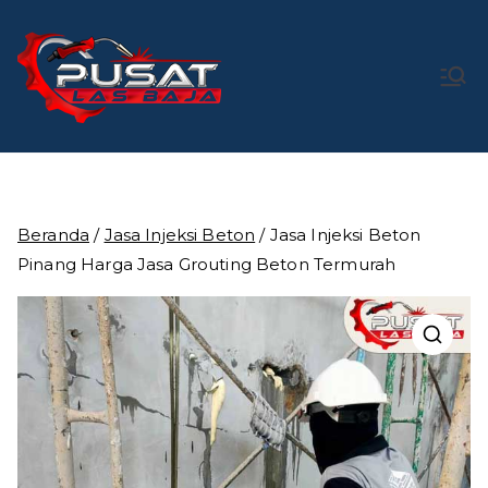
Loncat
ke
konten
Pusat Las
Pusat Bengkel Las Profesional di Indonesia
Baja
Beranda
/
Jasa Injeksi Beton
/ Jasa Injeksi Beton
Pinang Harga Jasa Grouting Beton Termurah