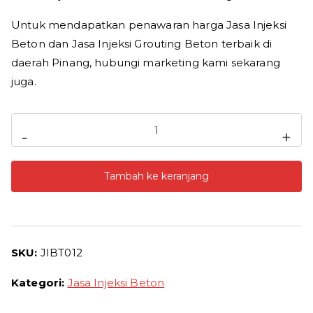
Untuk mendapatkan penawaran harga Jasa Injeksi
Beton dan Jasa Injeksi Grouting Beton terbaik di
daerah Pinang, hubungi marketing kami sekarang
juga.
Kuantitas
-
+
Jasa
Injeksi
Tambah ke keranjang
Beton
Pinang
Harga
Jasa
SKU:
JIBT012
Grouting
Beton
Kategori:
Jasa Injeksi Beton
Termurah