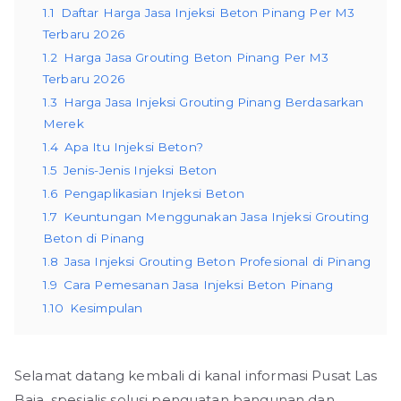
1.1
Daftar Harga Jasa Injeksi Beton Pinang Per M3
Terbaru 2026
1.2
Harga Jasa Grouting Beton Pinang Per M3
Terbaru 2026
1.3
Harga Jasa Injeksi Grouting Pinang Berdasarkan
Merek
1.4
Apa Itu Injeksi Beton?
1.5
Jenis-Jenis Injeksi Beton
1.6
Pengaplikasian Injeksi Beton
1.7
Keuntungan Menggunakan Jasa Injeksi Grouting
Beton di Pinang
1.8
Jasa Injeksi Grouting Beton Profesional di Pinang
1.9
Cara Pemesanan Jasa Injeksi Beton Pinang
1.10
Kesimpulan
Selamat datang kembali di kanal informasi Pusat Las
Baja, spesialis solusi penguatan bangunan dan