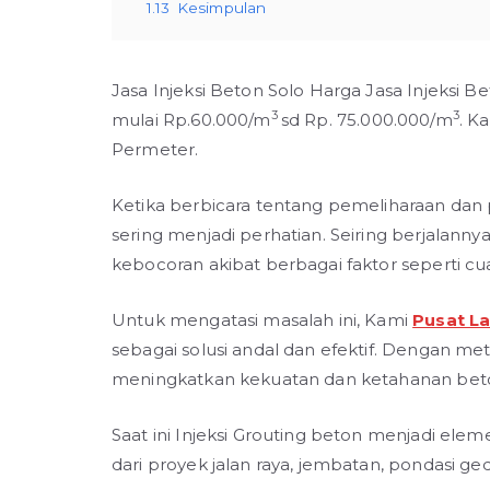
1.13
Kesimpulan
Jasa Injeksi Beton Solo Harga Jasa Injeksi B
3
3
mulai Rp.60.000/m
sd Rp. 75.000.000/m
. K
Permeter.
Ketika berbicara tentang pemeliharaan dan
sering menjadi perhatian. Seiring berjalann
kebocoran akibat berbagai faktor seperti cua
Untuk mengatasi masalah ini, Kami
Pusat La
sebagai solusi andal dan efektif. Dengan m
meningkatkan kekuatan dan ketahanan bet
Saat ini Injeksi Grouting beton menjadi elem
dari proyek jalan raya, jembatan, pondasi ge