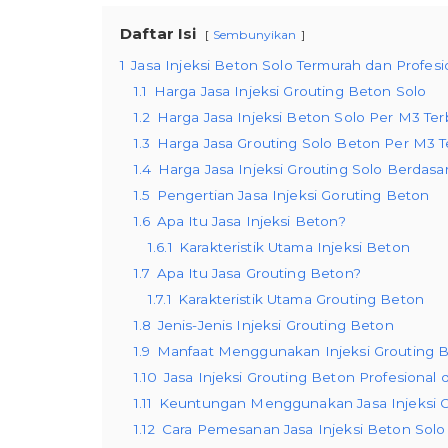
Daftar Isi
Sembunyikan
1
Jasa Injeksi Beton Solo Termurah dan Profesi
1.1
Harga Jasa Injeksi Grouting Beton Solo
1.2
Harga Jasa Injeksi Beton Solo Per M3 Te
1.3
Harga Jasa Grouting Solo Beton Per M3 T
1.4
Harga Jasa Injeksi Grouting Solo Berdas
1.5
Pengertian Jasa Injeksi Goruting Beton
1.6
Apa Itu Jasa Injeksi Beton?
1.6.1
Karakteristik Utama Injeksi Beton
1.7
Apa Itu Jasa Grouting Beton?
1.7.1
Karakteristik Utama Grouting Beton
1.8
Jenis-Jenis Injeksi Grouting Beton
1.9
Manfaat Menggunakan Injeksi Grouting 
1.10
Jasa Injeksi Grouting Beton Profesional d
1.11
Keuntungan Menggunakan Jasa Injeksi Gr
1.12
Cara Pemesanan Jasa Injeksi Beton Solo