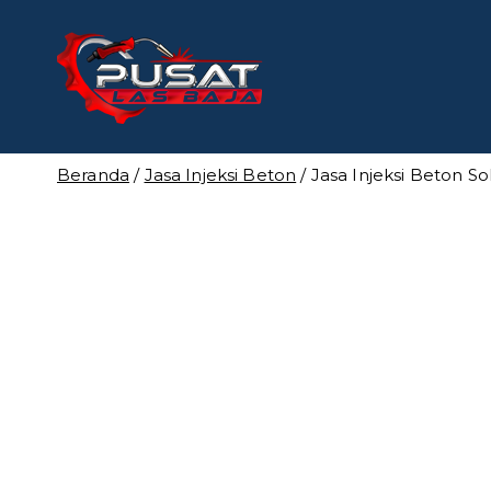
Loncat
ke
konten
Pusat Las
Pusat Bengkel Las Pro
Beranda
/
Jasa Injeksi Beton
/ Jasa Injeksi Beton S