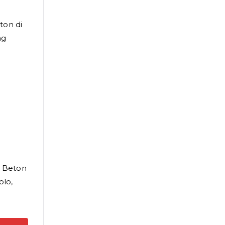
ton di
ng
i Beton
olo,