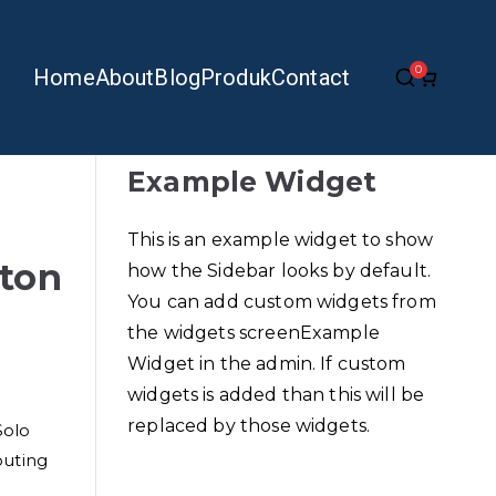
0
Home
About
Blog
Produk
Contact
Example Widget
This is an example widget to show
eton
how the Sidebar looks by default.
You can add custom widgets from
the widgets screenExample
Widget in the admin. If custom
widgets is added than this will be
replaced by those widgets.
Solo
outing