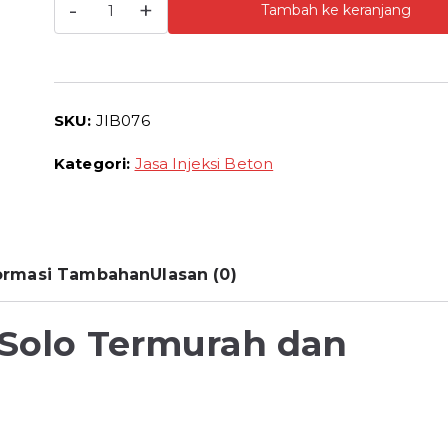
-
+
Tambah ke keranjang
Jasa
Injeksi
Beton
Solo
SKU:
JIB076
Harga
Jasa
Kategori:
Jasa Injeksi Beton
Grouting
Beton
Termurah
ormasi Tambahan
Ulasan (0)
n Solo Termurah dan