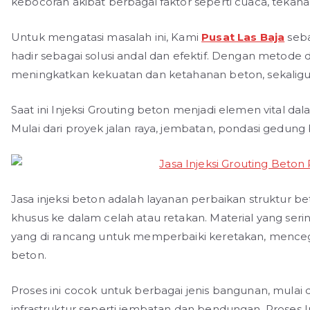
kebocoran akibat berbagai faktor seperti cuaca, tekanan
Untuk mengatasi masalah ini, Kami
Pusat Las Baja
seba
hadir sebagai solusi andal dan efektif. Dengan metode
meningkatkan kekuatan dan ketahanan beton, sekali
Saat ini Injeksi Grouting beton menjadi elemen vital da
Mulai dari proyek jalan raya, jembatan, pondasi gedung 
Jasa injeksi beton adalah layanan perbaikan struktur b
khusus ke dalam celah atau retakan. Material yang ser
yang di rancang untuk memperbaiki keretakan, mence
beton.
Proses ini cocok untuk berbagai jenis bangunan, mulai 
infrastruktur seperti jembatan dan bendungan. Proses In