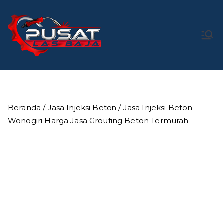
Loncat
ke
konten
Pusat Las
Pusat Bengkel Las Profesional di Indonesia
Baja
Beranda
/
Jasa Injeksi Beton
/ Jasa Injeksi Beton
Wonogiri Harga Jasa Grouting Beton Termurah