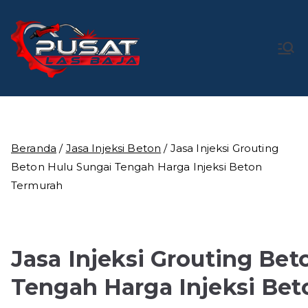
Loncat
ke
konten
Pusat Las
Pusat Bengkel Las Profesional di Indonesia
Baja
Beranda
/
Jasa Injeksi Beton
/ Jasa Injeksi Grouting
Beton Hulu Sungai Tengah Harga Injeksi Beton
Termurah
Jasa Injeksi Grouting Bet
Tengah Harga Injeksi Be