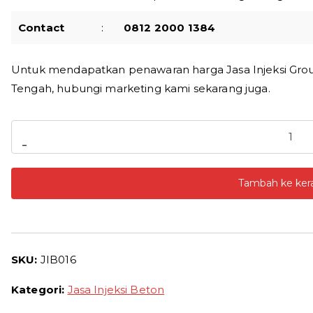
Contact
:
0812 2000 1384
Untuk mendapatkan penawaran harga Jasa Injeksi Grout
Tengah, hubungi marketing kami sekarang juga.
Kuantitas
-
Jasa
Injeksi
Tambah ke ker
Grouting
Beton
Hulu
Sungai
SKU:
JIB016
Tengah
Harga
Kategori:
Jasa Injeksi Beton
Injeksi