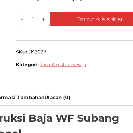
Kuantitas
-
+
Tambah ke keranjang
Jasa
Konstruksi
Baja
WF
SKU:
JKB027
Subang
Jasa
Kategori:
Jasa Konstruksi Baja
Pasang
Baja
WF
Termurah
ormasi Tambahan
Ulasan (0)
ruksi Baja WF Subang