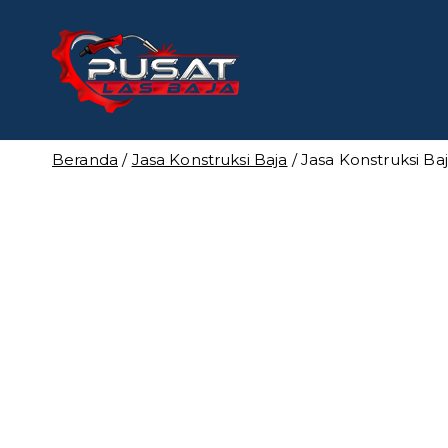
Loncat
ke
konten
Pusat Las
Pusat Bengkel Las Pro
Beranda
/
Jasa Konstruksi Baja
/ Jasa Konstruksi B