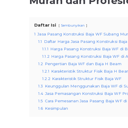
Murah dan Profesi
Daftar Isi
Sembunyikan
1
Jasa Pasang Konstruksi Baja WF Subang Mur
1.1
Daftar Harga Jasa Pasang Konstruksi Baj
1.1.1
Harga Pasang Konstruksi Baja WF di 
1.1.2
Harga Pasang Konstruksi Baja WF di 
1.2
Pengertian Baja WF dan Baja H Beam
1.2.1
Karakteristik Struktur Fisik Baja H Be
1.2.2
Karakteristik Struktur Fisik Baja WF
1.3
Keunggulan Menggunakan Baja WF di S
1.4
Jasa Pemasangan Konstruksi Baja WF Pro
1.5
Cara Pemesanan Jasa Pasang Baja WF di
1.6
Kesimpulan