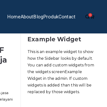
0
Home
About
Blog
Produk
Contact
Example Widget
F
This is an example widget to show
ja
how the Sidebar looks by default.
You can add custom widgets from
the widgets screenExample
Widget in the admin. If custom
widgets is added than this will be
replaced by those widgets.
 jasa
elayani