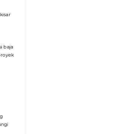
kisar
i baja
proyek
g
ungi