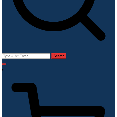
Search
for: