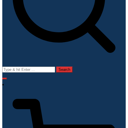
Search
for: