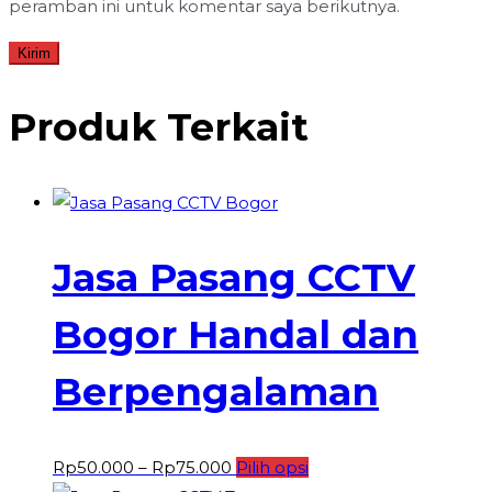
peramban ini untuk komentar saya berikutnya.
Produk Terkait
Jasa Pasang CCTV
Bogor Handal dan
Berpengalaman
Rentang
Produk
Rp
50.000
–
Rp
75.000
Pilih opsi