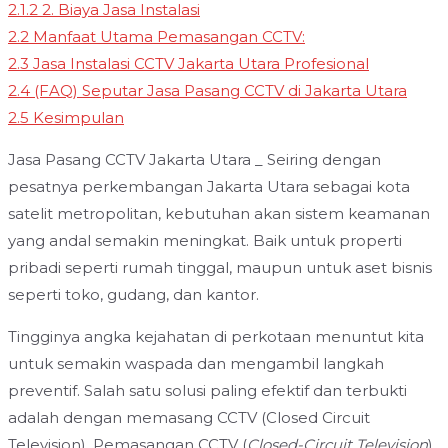
2.1.2
2. Biaya Jasa Instalasi
2.2
Manfaat Utama Pemasangan CCTV:
2.3
Jasa Instalasi CCTV Jakarta Utara Profesional
2.4
(FAQ) Seputar Jasa Pasang CCTV di Jakarta Utara
2.5
Kesimpulan
Jasa Pasang CCTV Jakarta Utara _ Seiring dengan
pesatnya perkembangan Jakarta Utara sebagai kota
satelit metropolitan, kebutuhan akan sistem keamanan
yang andal semakin meningkat. Baik untuk properti
pribadi seperti rumah tinggal, maupun untuk aset bisnis
seperti toko, gudang, dan kantor.
Tingginya angka kejahatan di perkotaan menuntut kita
untuk semakin waspada dan mengambil langkah
preventif. Salah satu solusi paling efektif dan terbukti
adalah dengan memasang CCTV (Closed Circuit
Television). Pemasangan CCTV (
Closed-Circuit Television
)