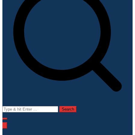
Search
for: