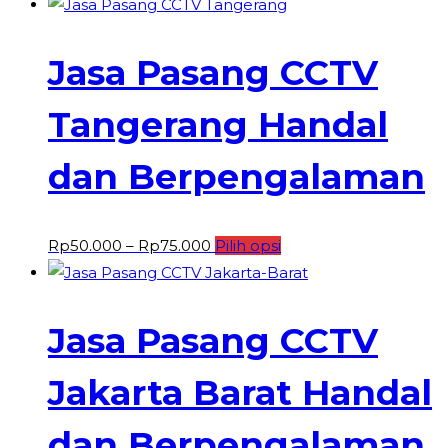
harga:
ini
Rp50.000
memiliki
hingga
beberapa
Jasa Pasang CCTV
Rp75.000
varian.
Pilihan
Tangerang Handal
ini
dan Berpengalaman
dapat
diambil
di
Rentang
Produk
Rp
50.000
–
Rp
75.000
Pilih opsi
halaman
harga:
ini
produk
Rp50.000
memiliki
hingga
beberapa
Jasa Pasang CCTV
Rp75.000
varian.
Pilihan
Jakarta Barat Handal
ini
dan Berpengalaman
dapat