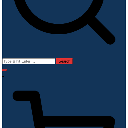
Search
for: