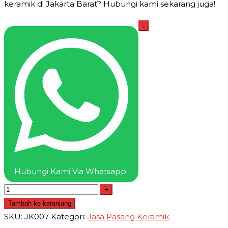
keramik di Jakarta Barat? Hubungi kami sekarang juga!
Kuantitas
-
Jasa
Pasang
Keramik
Jakarta
Barat
Harga
Borongan
dan
Per
Meter
Hubungi Kami Via Whatsapp
+
Tambah ke keranjang
SKU:
JK007
Kategori:
Jasa Pasang Keramik