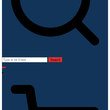
Search
for: