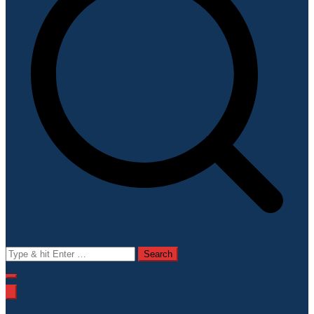
Search
for: