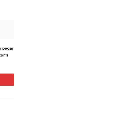
g pagar
kami