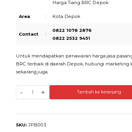
Harga Tiang BRC Depok
Area
:
Kota Depok
0822 1078 2876
Contact
:
0822 2532 9451
Untuk mendapatkan penawaran harga jasa pasan
BRC terbaik di daerah Depok, hubungi marketing 
sekarang juga.
Kuantitas
-
+
Tambah ke keranjang
Jasa
Pasang
Pagar
BRC
SKU:
JPB003
Depok