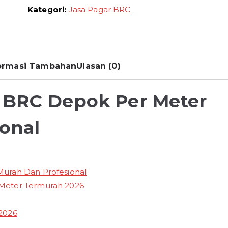
Harga
Kategori:
Jasa Pagar BRC
Pagar
BRC
Terbaru
2026
ormasi Tambahan
Ulasan (0)
 BRC Depok Per Meter
onal
urah Dan Profesional
Meter Termurah 2026
2026