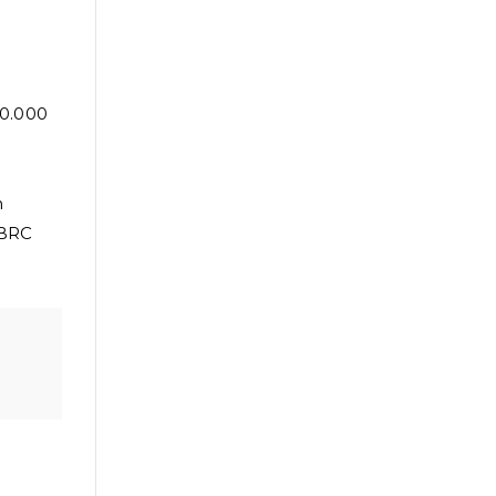
00.000
n
 BRC