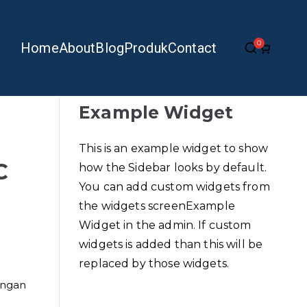
0
Home
About
Blog
Produk
Contact
Example Widget
This is an example widget to show
C
how the Sidebar looks by default.
You can add custom widgets from
the widgets screenExample
Widget in the admin. If custom
widgets is added than this will be
replaced by those widgets.
engan