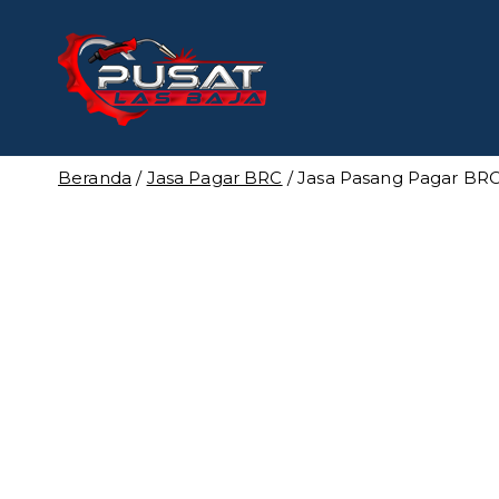
Loncat
ke
konten
Pusat Las
Pusat Bengkel Las Pro
Beranda
/
Jasa Pagar BRC
/ Jasa Pasang Pagar BR