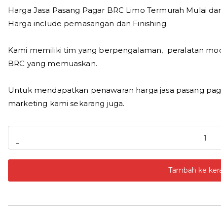
Harga Jasa Pasang Pagar BRC Limo Termurah Mulai dari
Harga include pemasangan dan Finishing.
Kami memiliki tim yang berpengalaman, peralatan mo
BRC yang memuaskan.
Untuk mendapatkan penawaran harga jasa pasang pagar
marketing kami sekarang juga.
Kuantitas
-
Jasa
Pasang
Tambah ke ker
Pagar
BRC
Limo
2026