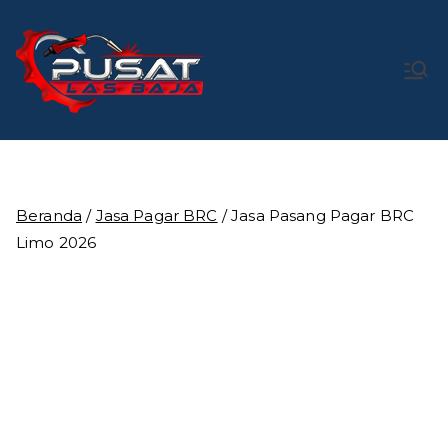
Loncat
ke
konten
Pusat Las
Pusat Bengkel Las Profesional di Indonesia
Baja
Beranda
/
Jasa Pagar BRC
/ Jasa Pasang Pagar BRC
Limo 2026