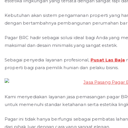
estetika lingkungan yang tertata dengan sangat rapi d
Kebutuhan akan sistem pengamanan properti yang handal
dengan bertambahnya pembangunan perumahan baru y
Pagar BRC hadir sebagai solusi ideal bagi Anda yang 
maksimal dan desain minimalis yang sangat estetik.
Sebagai penyedia layanan profesional,
Pusat Las Baja
m
properti bagi para pemilik hunian dan pelaku bisnis.
Kami menyediakan layanan jasa pemasangan pagar BRC 
untuk memenuhi standar ketahanan serta estetika ling
Pagar ini tidak hanya berfungsi sebagai pembatas laha
dari pihak luar dengan cara yang sangat elegan.