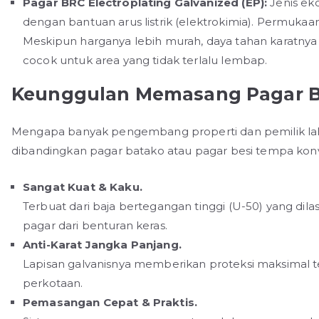
Pagar BRC Electroplating Galvanized (EP):
Jenis ek
dengan bantuan arus listrik (elektrokimia). Permuka
Meskipun harganya lebih murah, daya tahan karatnya 
cocok untuk area yang tidak terlalu lembap.
Keunggulan Memasang Pagar B
Mengapa banyak pengembang properti dan pemilik la
dibandingkan pagar batako atau pagar besi tempa konv
Sangat Kuat & Kaku.
Terbuat dari baja bertegangan tinggi (U-50) yang dil
pagar dari benturan keras.
Anti-Karat Jangka Panjang.
Lapisan galvanisnya memberikan proteksi maksimal te
perkotaan.
Pemasangan Cepat & Praktis.