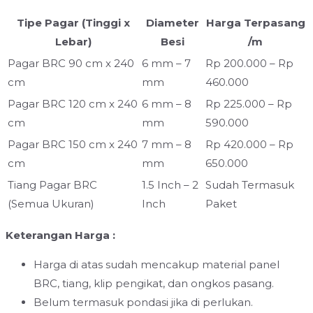
Tipe Pagar (Tinggi x
Diameter
Harga Terpasang
Lebar)
Besi
/m
Pagar BRC 90 cm x 240
6 mm – 7
Rp 200.000 – Rp
cm
mm
460.000
Pagar BRC 120 cm x 240
6 mm – 8
Rp 225.000 – Rp
cm
mm
590.000
Pagar BRC 150 cm x 240
7 mm – 8
Rp 420.000 – Rp
cm
mm
650.000
Tiang Pagar BRC
1.5 Inch – 2
Sudah Termasuk
(Semua Ukuran)
Inch
Paket
Keterangan Harga :
Harga di atas sudah mencakup material panel
BRC, tiang, klip pengikat, dan ongkos pasang.
Belum termasuk pondasi jika di perlukan.