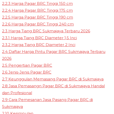
2.2.3
Harga Pagar BRC Tinggi 150 cm
2.2.4
Harga Pagar BRC Tinggi 175 cm
2.2.5
Harga Pagar BRC Tinggi 190 cm
2.2.6
Harga Pagar BRC Tinggi 240 cm
2.3
Harga Tiang BRC Sukmajaya Terbaru 2026
2.3.1
Harga Tiang BRC Diameter 1,5 Inci
2.3.2
Harga Tiang BRC Diameter 2 Inci
2.4
Daftar Harga Pintu Pagar BRC Sukmajaya Terbaru
2026
2.5
Pengertian Pagar BRC
2.6
Jenis-Jenis Pagar BRC
2.7
Keunggulan Memasang Pagar BRC di Sukmajaya
2.8
Jasa Pemasangn Pagar BRC di Sukmajaya Handal
dan Profesional
2.9
Cara Pemesanan Jasa Pasang Pagar BRC di
Sukmajaya
2.10
Kesimpulan