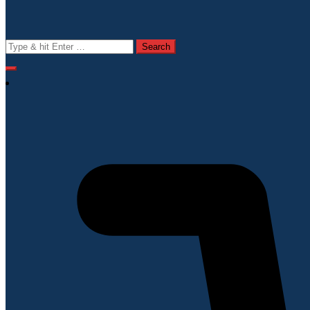
Search
for: