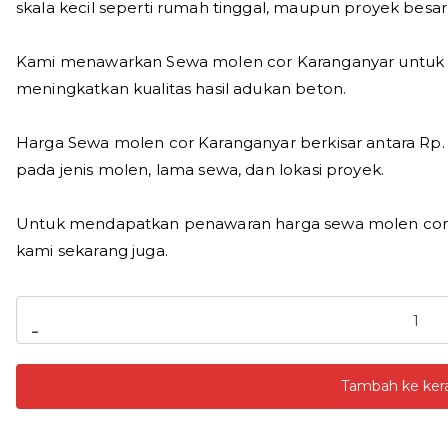
skala kecil seperti rumah tinggal, maupun proyek besar 
Kami menawarkan Sewa molen cor Karanganyar untuk
meningkatkan kualitas hasil adukan beton.
Harga Sewa molen cor Karanganyar berkisar antara Rp. 
pada jenis molen, lama sewa, dan lokasi proyek.
Untuk mendapatkan penawaran harga sewa molen cor t
kami sekarang juga.
Kuantitas
-
Sewa
Molen
Tambah ke ker
Cor
Karanganyar
Harga