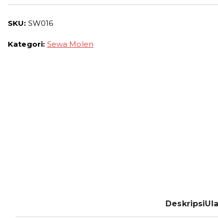
Sewa
SKU:
SW016
Molen
Portable
Kategori:
Sewa Molen
2026
Deskripsi
Ula