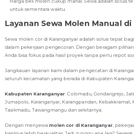
Harga beli molen cukup mahal. Sewa adalah solusi 
untuk sementara waktu.
Layanan Sewa Molen Manual di
Sewa molen cor di Karanganyar adalah solusi tepat bagi
dalam pekerjaan pengecoran. Dengan beragam pilihan mo
Anda bisa fokus pada hasil proyek tanpa perlu repot soal
Jangkauan layanan kami dalam pengecatan di Karanga
seluruh kecamatan yang berada di Kabupaten Karangan
Kabupaten Karanganyar
: Colomadu, Gondangrejo, Jate
Jumapolo, Karanganyar, Karangpandan, Kebakkramat, K
Tasikmadu, Tawangmangu dan sekitarnya.
Dengan menyewa
molen cor di Karanganyar
, pekerja
hasilnya lebih berkualitas. Jadi, tunggu apa lagi? Seg