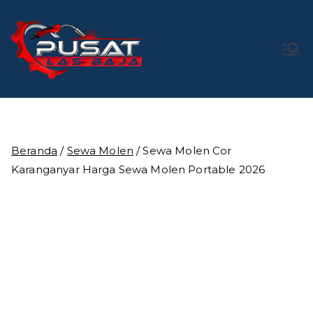
Loncat
ke
konten
Pusat Las
Pusat Bengkel Las Profesional di Indonesia
Baja
Beranda
/
Sewa Molen
/ Sewa Molen Cor
Karanganyar Harga Sewa Molen Portable 2026