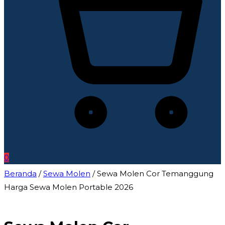
0
Beranda
/
Sewa Molen
/ Sewa Molen Cor Temanggung
Harga Sewa Molen Portable 2026