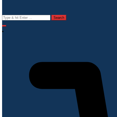
Search
for: