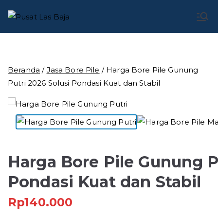
Loncat
ke
Pusat Las
Pusat Bengkel Las Profesional di Indonesia
konten
Baja
Beranda
/
Jasa Bore Pile
/ Harga Bore Pile Gunung
Putri 2026 Solusi Pondasi Kuat dan Stabil
Harga Bore Pile Gunung Pu
Pondasi Kuat dan Stabil
Rp
140.000