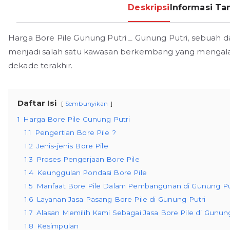
Deskripsi
Informasi T
Harga Bore Pile Gunung Putri _ Gunung Putri, sebuah d
menjadi salah satu kawasan berkembang yang menga
dekade terakhir.
Daftar Isi
Sembunyikan
1
Harga Bore Pile Gunung Putri
1.1
Pengertian Bore Pile ?
1.2
Jenis-jenis Bore Pile
1.3
Proses Pengerjaan Bore Pile
1.4
Keunggulan Pondasi Bore Pile
1.5
Manfaat Bore Pile Dalam Pembangunan di Gunung Pu
1.6
Layanan Jasa Pasang Bore Pile di Gunung Putri
1.7
Alasan Memilih Kami Sebagai Jasa Bore Pile di Gunung
1.8
Kesimpulan