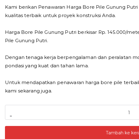
Kami berikan Penawaran Harga Bore Pile Gunung Putri 
kualitas terbaik untuk proyek konstruksi Anda.
Harga Bore Pile Gunung Putri berkisar Rp. 145.000/met
Pile Gunung Putri.
Dengan tenaga kerja berpengalaman dan peralatan m
pondasi yang kuat dan tahan lama.
Untuk mendapatkan penawaran harga bore pile terbaik
kami sekarang juga.
Kuantitas
-
Harga
Bore
Tambah ke ker
Pile