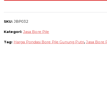
Gunung
Putri
2026
SKU:
JBP032
Solusi
Pondasi
Kategori:
Jasa Bore Pile
Kuat
dan
Tag:
Harga Pondasi Bore Pile Gunung Putri
,
Jasa Bore 
Stabil