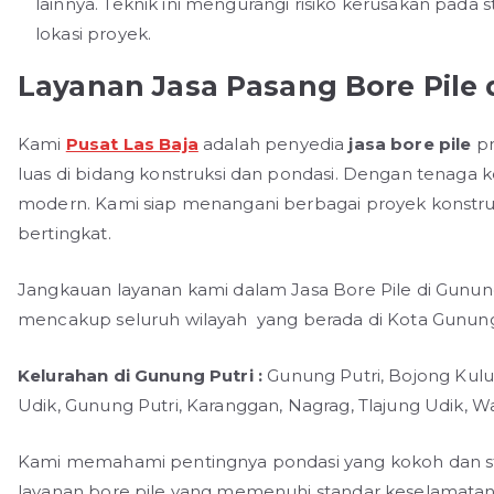
lainnya. Teknik ini mengurangi risiko kerusakan pada 
lokasi proyek.
Layanan Jasa Pasang Bore Pile 
Kami
Pusat Las Baja
adalah penyedia
jasa bore pile
pr
luas di bidang konstruksi dan pondasi. Dengan tenaga
modern. Kami siap menangani berbagai proyek konstruk
bertingkat.
Jangkauan layanan kami dalam Jasa Bore Pile di Gunung
mencakup seluruh wilayah yang berada di Kota Gunung 
Kelurahan di Gunung Putri :
Gunung Putri, Bojong Kulu
Udik, Gunung Putri, Karanggan, Nagrag, Tlajung Udik, W
Kami memahami pentingnya pondasi yang kokoh dan st
layanan bore pile yang memenuhi standar keselamatan d