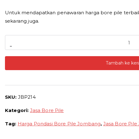
Untuk mendapatkan penawaran harga bore pile terbai
sekarang juga.
Kuantitas
-
Harga
Bore
Tambah ke ker
Pile
Jombang
2026
Borongan
SKU:
JBP214
Per
Meter
Kategori:
Jasa Bore Pile
dan
Pertitik
Tag:
Harga Pondasi Bore Pile Jombang
,
Jasa Bore Pil