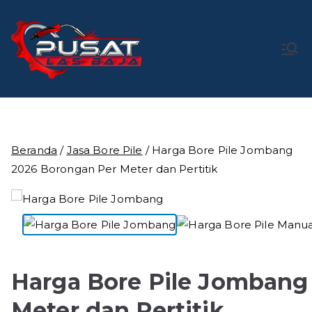
Loncat
ke
konten
Pusat Las
Pusat Bengkel Las Profesional di Indonesia
Baja
Beranda
/
Jasa Bore Pile
/ Harga Bore Pile Jombang
2026 Borongan Per Meter dan Pertitik
Harga Bore Pile Jombang
Meter dan Pertitik