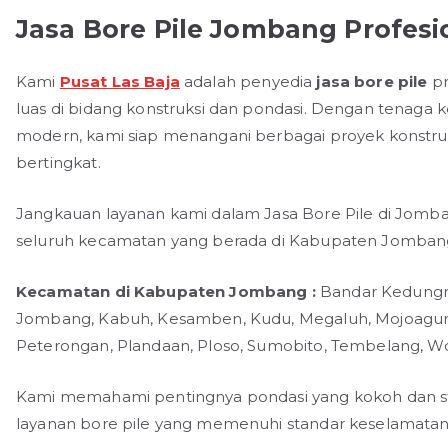
Jasa Bore Pile Jombang Profesi
Kami
Pusat Las Baja
adalah penyedia
jasa bore pile
pr
luas di bidang konstruksi dan pondasi. Dengan tenaga
modern, kami siap menangani berbagai proyek konstruk
bertingkat.
Jangkauan layanan kami dalam Jasa Bore Pile di Jomb
seluruh kecamatan yang berada di Kabupaten Jombang 
Kecamatan di Kabupaten Jombang :
Bandar Kedungmu
Jombang, Kabuh, Kesamben, Kudu, Megaluh, Mojoagung
Peterongan, Plandaan, Ploso, Sumobito, Tembelang, W
Kami memahami pentingnya pondasi yang kokoh dan st
layanan bore pile yang memenuhi standar keselamatan d