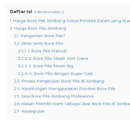
Daftar Isi
Sembunyikan
1
Harga Bore Pile Jombang Solusi Pondasi Dalam yang Ku
2
Harga Bore Pile Jombang
2.1
Pengertian Bore Pile?
2.2
Jenis-Jenis Bore Pile
2.2.1
1. Bore Pile Manual
2.2.2
2. Bore Pile Mesin Mini Crane
2.2.3
3. Bore Pile Mesin Rig
2.2.4
4. Bore Pile dengan Auger Cast
2.3
Proses Pengerjaan Bore Pile di Jombang
2.4
Keuntungan Menggunakan Pondasi Bore Pile
2.5
Jasa Bore Pile Jombang Profesional
2.6
Alasan Memilih Kami Sebagai Jasa Bore Pile di Jomb
2.7
Kesimpulan